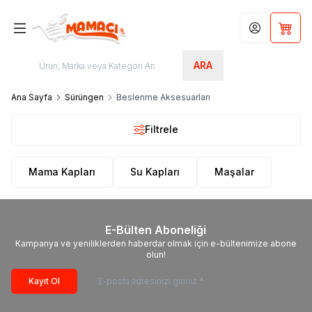
Hesabım
Sepet
ARA
Ana Sayfa
Sürüngen
Beslenme Aksesuarları
Filtrele
Mama Kapları
Su Kapları
Maşalar
E-Bülten Aboneliği
Kampanya ve yeniliklerden haberdar olmak için e-bültenimize abone
olun!
Kayıt Ol