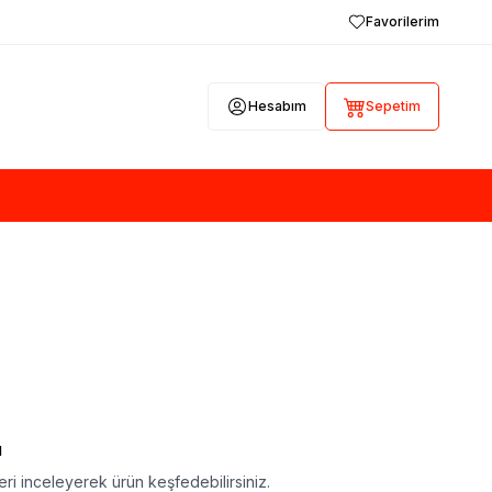
Favorilerim
Hesabım
Sepetim
ı
ri inceleyerek ürün keşfedebilirsiniz.