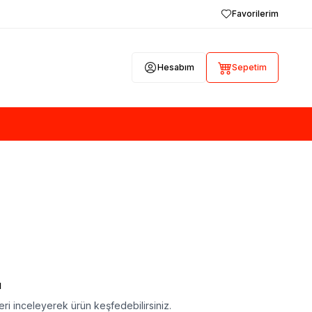
Favorilerim
Hesabım
Sepetim
ı
ri inceleyerek ürün keşfedebilirsiniz.