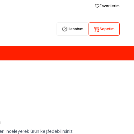
Favorilerim
Hesabım
Sepetim
ı
ri inceleyerek ürün keşfedebilirsiniz.