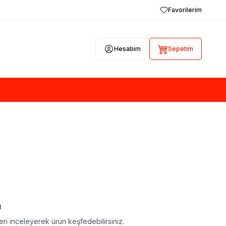
Favorilerim
Hesabım
Sepetim
ı
ri inceleyerek ürün keşfedebilirsiniz.