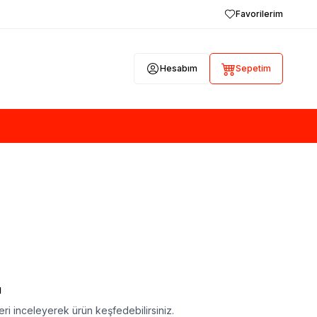
Favorilerim
Hesabım
Sepetim
ı
ri inceleyerek ürün keşfedebilirsiniz.