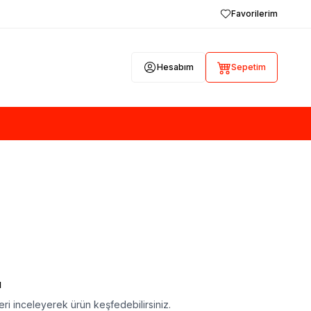
Favorilerim
Hesabım
Sepetim
ı
ri inceleyerek ürün keşfedebilirsiniz.